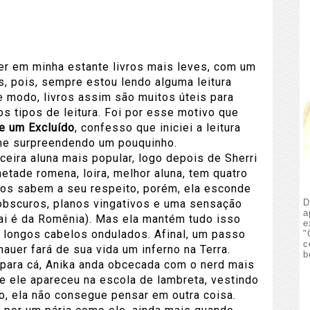
 em minha estante livros mais leves, com um
, pois, sempre estou lendo alguma leitura
 modo, livros assim são muitos úteis para
ros tipos de leitura. Foi por esse motivo que
e um Excluído
, confesso que iniciei a leitura
 me surpreendendo um pouquinho.
rceira aluna mais popular, logo depois de Sherri
etade romena, loira, melhor aluna, tem quatro
odos sabem a seu respeito, porém, ela esconde
D
bscuros, planos vingativos e uma sensação
a
ai é da Romênia). Mas ela mantém tudo isso
e
e longos cabelos ondulados. Afinal, um passo
"
c
lhauer fará de sua vida um inferno na Terra.
b
 para cá, Anika anda obcecada com o nerd mais
 ele apareceu na escola de lambreta, vestindo
, ela não consegue pensar em outra coisa.