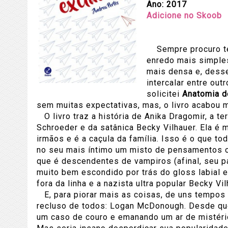
Ano: 2017
Adicione no Skoob
Sempre procuro ter
enredo mais simples
mais densa e, desse
intercalar entre out
solicitei
Anatomia d
sem muitas expectativas, mas, o livro acabou
O livro traz a história de Anika Dragomir, a te
Schroeder e da satânica Becky Vilhauer. Ela é m
irmãos e é a caçula da família. Isso é o que t
no seu mais íntimo um misto de pensamentos o
que é descendentes de vampiros (afinal, seu p
muito bem escondido por trás do gloss labial 
fora da linha e a nazista ultra popular Becky Vi
E, para piorar mais as coisas, de uns tempos
recluso de todos: Logan McDonough. Desde que
um caso de couro e emanando um ar de mistério