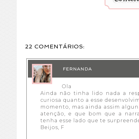
22 COMENTÁRIOS:
FERNANDA
Ola
Ainda não tinha lido nada a res
curiosa quanto a esse desenvolvime
momento, mas ainda assim algun
atenção, e que bom que a narrat
tenha esse lado que te surpreend
Beijos, F