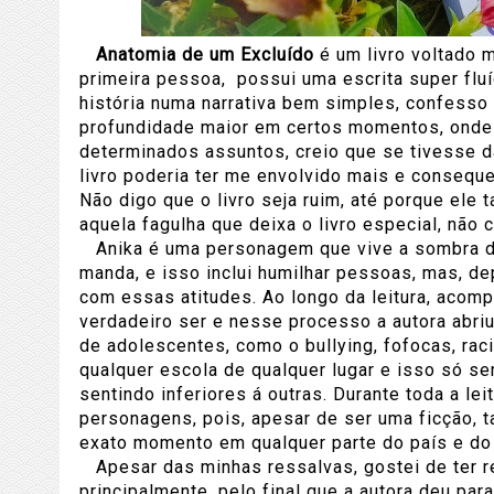
Anatomia de um Excluído
é um livro voltado 
primeira pessoa, possui uma escrita super flu
história numa narrativa bem simples, confess
profundidade maior em certos momentos, onde 
determinados assuntos, creio que se tivesse 
livro poderia ter me envolvido mais e consequ
Não digo que o livro seja ruim, até porque ele 
aquela fagulha que deixa o livro especial, não
Anika é uma personagem que vive a sombra de
manda, e isso inclui humilhar pessoas, mas, d
com essas atitudes. Ao longo da leitura, acom
verdadeiro ser e nesse processo a autora abriu
de adolescentes, como o bullying, fofocas, rac
qualquer escola de qualquer lugar e isso só se
sentindo inferiores á outras. Durante toda a lei
personagens, pois, apesar de ser uma ficção, 
exato momento em qualquer parte do país e do
Apesar das minhas ressalvas, gostei de ter re
principalmente, pelo final que a autora deu para