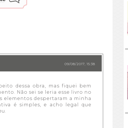
09/08/2017, 15:38
peito dessa obra, mas fiquei bem 
nto. Não sei se leria esse livro no 
s elementos despertaram a minha 
iva é simples, e acho legal que 
eu.