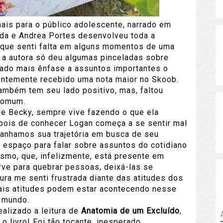
mais para o público adolescente, narrado em
ída e Andrea Portes desenvolveu toda a
o que senti falta em alguns momentos de uma
a autora só deu algumas pinceladas sobre
dado mais ênfase a assuntos importantes o
entemente recebido uma nota maior no Skoob.
também tem seu lado positivo, mas, faltou
 comum.
 Becky, sempre vive fazendo o que ela
epois de conhecer Logan começa a se sentir mal
panhamos sua trajetória em busca de seu
 espaço para falar sobre assuntos do cotidiano
ismo, que, infelizmente, está presente em
rve para quebrar pessoas, deixá-las se
tura me senti frustrada diante das atitudes dos
tais atitudes podem estar acontecendo nesse
 mundo.
alizado a leitura de
Anatomia de um Excluído
,
 o livro! Foi tão tocante, inesperado,